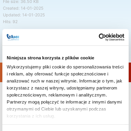
File size: 36.50 KB
Created: 14-01-2025
Updated: 14-01-2025
Hits: 92
DOWNLOAD
Niniejsza strona korzysta z plików cookie
Wykorzystujemy pliki cookie do spersonalizowania treści
Akademia Medyczna Nauk Stosowanych i Holistycznych wcześniej
i reklam, aby oferować funkcje społecznościowe i
Wyższa Szkoła Rehabilitacji. Nowa nazwa – nowe perspektywy
analizować ruch w naszej witrynie. Informacje o tym, jak
korzystasz z naszej witryny, udostępniamy partnerom
społecznościowym, reklamowym i analitycznym.
Akademia
REGON
Partnerzy mogą połączyć te informacje z innymi danymi
Medyczna
140942044
otrzymanymi od Ciebie lub uzyskanymi podczas
Nauk
NIP
korzystania z ich usług.
Stosowanych
5272551490
i
VAT EU