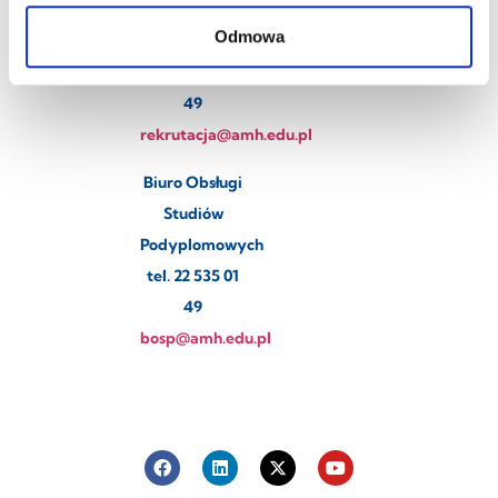
Odmowa
Rekrutacja
tel. 22 535 01
49
rekrutacja@amh.edu.pl
Biuro Obsługi
Studiów
Podyplomowych
tel. 22 535 01
49
bosp@amh.edu.pl