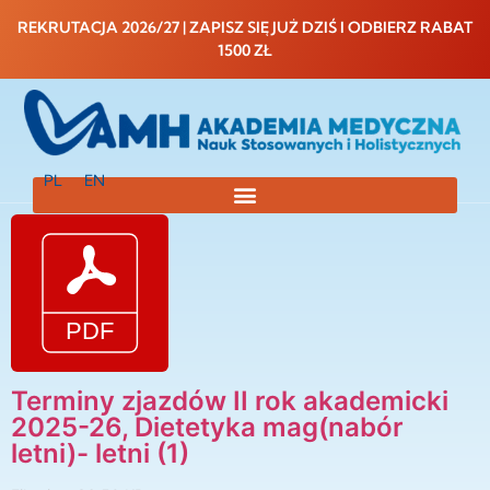
do
treści
REKRUTACJA 2026/27 | ZAPISZ SIĘ JUŻ DZIŚ I ODBIERZ RABAT
1500 ZŁ
PL
EN
Terminy zjazdów II rok akademicki
2025-26, Dietetyka mag(nabór
letni)- letni (1)