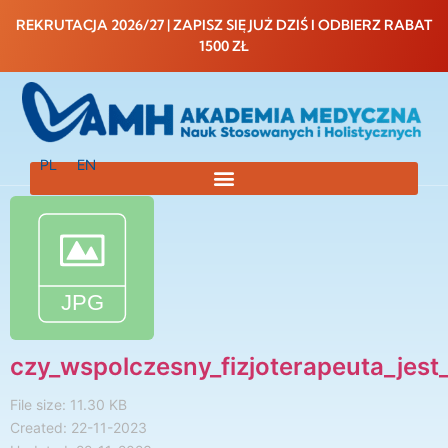
do
treści
REKRUTACJA 2026/27 | ZAPISZ SIĘ JUŻ DZIŚ I ODBIERZ RABAT
1500 ZŁ
PL
EN
czy_wspolczesny_fizjoterapeuta_jes
File size: 11.30 KB
Created: 22-11-2023