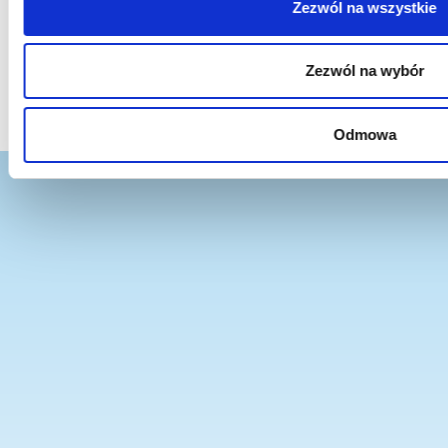
Zezwól na wszystkie
Wszelkie materiały (treści, teksty, ilustracje, zdjęcia itp.) przedstawione w obrębie
domeny amh.edu.pl objęte są prawami autorskimi i podlegają ochronie na mocy
„Ustawy o prawie autorskim i prawach pokrewnych” z dnia 4 lutego 1994 r. (tekst
Zezwól na wybór
ujednolicony: Dz.U. 2006 nr 90 poz. 631). Kopiowanie, przetwarzanie,
rozpowszechnianie tych materiałów w całości lub w części bez zgody autora jest
zabronione.
Odmowa