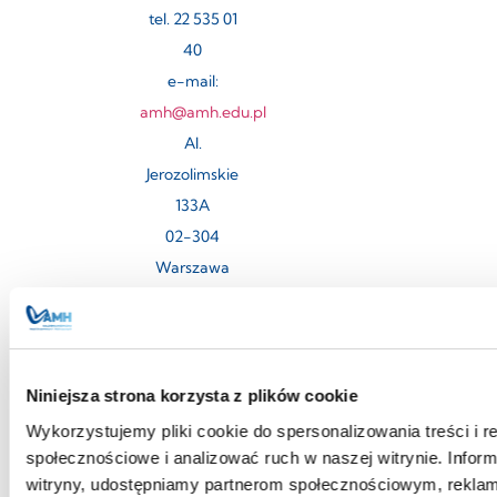
tel. 22 535 01
40
e-mail:
amh@amh.edu.pl
Al.
Jerozolimskie
133A
02-304
Warszawa
Biuro Obsługi
Studiów
tel. 22 535 01
Niniejsza strona korzysta z plików cookie
45
Wykorzystujemy pliki cookie do spersonalizowania treści i r
bos@amh.edu.pl
społecznościowe i analizować ruch w naszej witrynie. Inform
witryny, udostępniamy partnerom społecznościowym, rekla
Rekrutacja