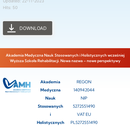
Updated: 22-11-2023
Hits: 50
DOWNLOAD
Akademia Medyczna Nauk Stosowanych i Holistycznych wcześniej
Wyższa Szkoła Rehabilitacji. Nowa nazwa – nowe perspektywy
Akademia
REGON
Medyczna
140942044
Nauk
NIP
Stosowanych
5272551490
i
VAT EU
Holistycznych
PL5272551490