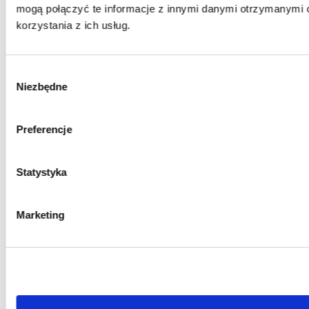
mogą połączyć te informacje z innymi danymi otrzymanymi 
tel. 22 535 01
korzystania z ich usług.
49
rekrutacja@amh.edu.pl
Wybór
Biuro Obsługi
Niezbędne
zgody
Studiów
Podyplomowych
Preferencje
tel. 22 535 01
49
Statystyka
bosp@amh.edu.pl
Marketing