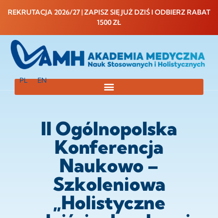
do
treści
REKRUTACJA 2026/27 | ZAPISZ SIĘ JUŻ DZIŚ I ODBIERZ RABAT
1500 ZŁ
PL
EN
II Ogólnopolska
Konferencja
Naukowo –
Szkoleniowa
„Holistyczne