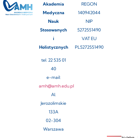
Akademia
REGON
Medyczna
140942044
Nauk
NIP
Stosowanych
5272551490
i
VAT EU
Holistycznych
PL5272551490
tel. 22 535 01
40
e-mail:
amh@amh.edu.pl
Al.
Jerozolimskie
133A
02-304
Warszawa