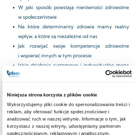
W jaki sposób powstają nierówności zdrowotne
w społeczeństwie
Na które determinanty zdrowia mamy realny
wpływ, a które są niezależne od nas
Jak rozwijać swoje kompetencje zdrowotne
i wspierać innych w tym procesie
Jakie działania systemowe i indywidualne mogą
zmniejszać nierówności w zdrowiu
Dlaczego warto?
Niniejsza strona korzysta z plików cookie
Wykorzystujemy pliki cookie do spersonalizowania treści i
reklam, aby oferować funkcje społecznościowe i
analizować ruch w naszej witrynie. Informacje o tym, jak
korzystasz z naszej witryny, udostępniamy partnerom
Dostęp
Hybrydowa
Networking
Praktyczna
społecznościowym, reklamowym i analitycznym.