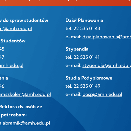
ów do spraw studentów
Dział Planowania
se@amh.edu.pl
tel. 22 535 01 43
e-mail:
dzialplanowania@amh
i Studentów
 45
Stypendia
47
tel. 22 535 01 41
mh.edu.pl
e-mail:
stypendia@amh.edu.
enia
Studia Podyplomowe
 46
tel. 22 535 01 49
umszkolen@amh.edu.pl
e-mail:
bosp@amh.edu.pl
ektora ds. osób ze
 potrzebami
a.abramik@amh.edu.pl