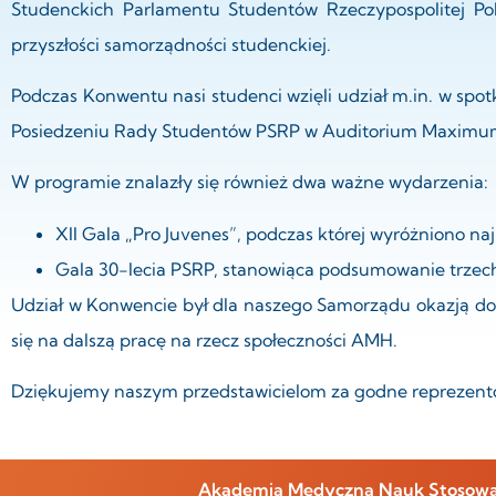
Studenckich Parlamentu Studentów Rzeczypospolitej Pol
przyszłości samorządności studenckiej.
Podczas Konwentu nasi studenci wzięli udział m.in. w spot
Posiedzeniu Rady Studentów PSRP w Auditorium Maximu
W programie znalazły się również dwa ważne wydarzenia:
XII Gala „Pro Juvenes”, podczas której wyróżniono na
Gala 30-lecia PSRP, stanowiąca podsumowanie trzec
Udział w Konwencie był dla naszego Samorządu okazją do 
się na dalszą pracę na rzecz społeczności AMH.
Dziękujemy naszym przedstawicielom za godne reprezento
Akademia Medyczna Nauk Stosowany