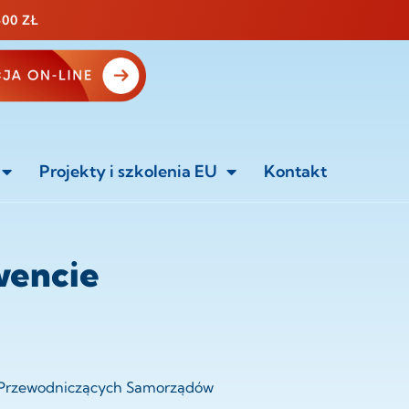
500 ZŁ
Projekty i szkolenia EU
Kontakt
wencie
e Przewodniczących Samorządów