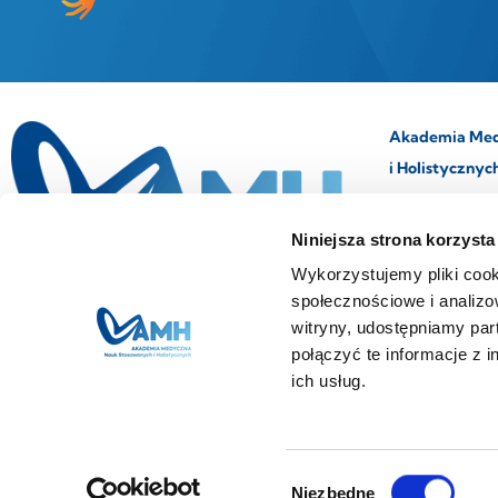
Akademia Med
i Holistycznyc
tel. 22 535 01 4
Niniejsza strona korzysta
e-mail:
amh@am
Wykorzystujemy pliki cook
Al. Jerozolimsk
społecznościowe i analizo
02-304 Warsz
witryny, udostępniamy pa
połączyć te informacje z 
ich usług.
Wybór
Niezbędne