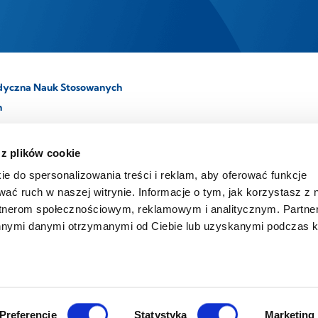
yczna Nauk Stosowanych
h
REGON 140942044
0
 z plików cookie
NIP 5272551490
h.edu.pl
ie do spersonalizowania treści i reklam, aby oferować funkcje
VAT EU PL5272551490
ie 133A
wać ruch w naszej witrynie. Informacje o tym, jak korzystasz z 
awa
rtnerom społecznościowym, reklamowym i analitycznym. Partn
innymi danymi otrzymanymi od Ciebie lub uzyskanymi podczas k
Preferencje
Statystyka
Marketing