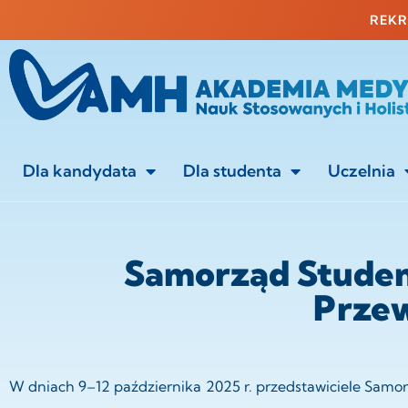
do
REKRU
treści
Dla kandydata
Dla studenta
Uczelnia
Samorząd Studen
Prze
W dniach 9–12 października 2025 r. przedstawiciele Sa