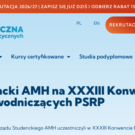
TACJA 2026/27 | ZAPISZ SIĘ JUŻ DZIŚ I ODBIERZ RABAT 1
PL
EN
Kursy certyfikowane
Studia podyplomowe
cki AMH na XXXIII Kon
wodniczących PSRP
morządu Studenckiego AMH uczestniczyli w XXXIII Konwenci