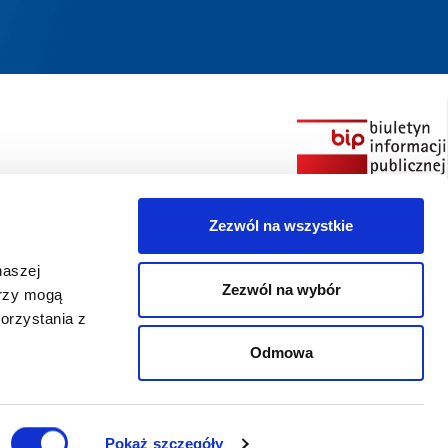
Zezwól na wszystkie
naszej
Zezwól na wybór
erzy mogą
orzystania z
Odmowa
Pokaż szczegóły