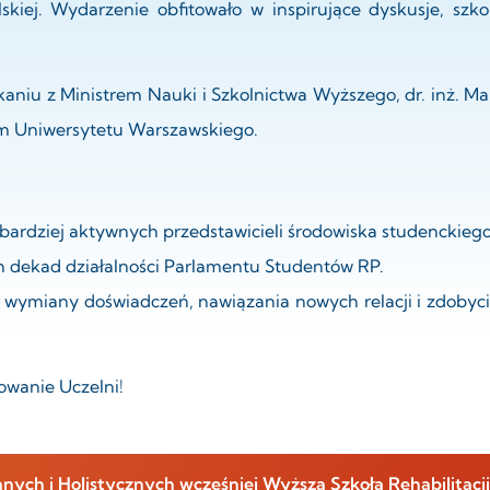
skiej. Wydarzenie obfitowało w inspirujące dyskusje, szk
kaniu z Ministrem Nauki i Szkolnictwa Wyższego, dr. inż. M
m Uniwersytetu Warszawskiego.
jbardziej aktywnych przedstawicieli środowiska studenckiego
h dekad działalności Parlamentu Studentów RP.
wymiany doświadczeń, nawiązania nowych relacji i zdobycia
wanie Uczelni!
ch i Holistycznych wcześniej Wyższa Szkoła Rehabilitac