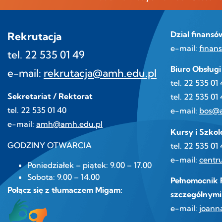
Dzial finans
Rekrutacja
e-mail:
finan
tel. 22 535 01 49
Biuro Obsług
e-mail:
rekrutacja@amh.edu.pl
tel. 22 535 01
Sekretariat / Rektorat
tel. 22 535 01 
tel. 22 535 01 40
e-mail:
bos@a
e-mail:
amh@amh.edu.pl
Kursy i Szkol
GODZINY OTWARCIA
tel. 22 535 01
e-mail:
centr
Poniedziałek – piątek: 9.00 – 17.00
Sobota: 9.00 – 14.00
Pełnomocnik R
Połącz się z tłumaczem Migam:
szczególnymi
e-mail:
joann